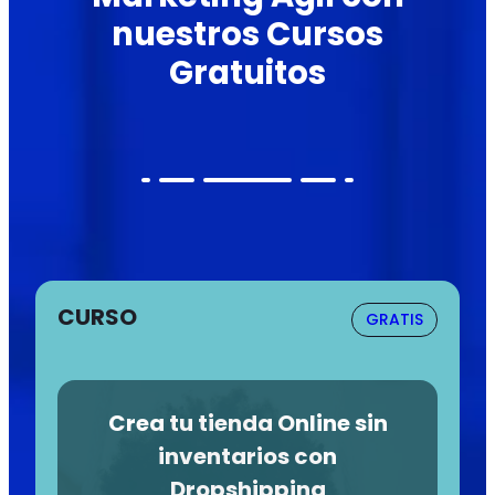
nuestros Cursos
Gratuitos
CURSO
GRATIS
Crea tu tienda Online sin
inventarios con
Dropshipping