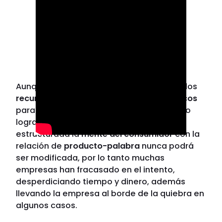
Aunque una empresa disponga de todos los
recursos físicos, económicos y psicológicos
para adueñarse de una palabra, esta no lo
logrará ya que una vez se encuentra
estructurada la
mente del consumidor
con la
relación de
producto-palabra
nunca podrá
ser modificada, por lo tanto muchas
empresas han fracasado en el intento,
desperdiciando tiempo y dinero, además
llevando la empresa al borde de la quiebra en
algunos casos.