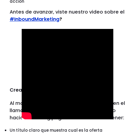
acción
Antes de avanzar, viste nuestro video sobre el
#InboundMarketing
?
Crear un Landing Page relevante
Al momento de que un usuario hace click en el
llamado a la acción, este debe ser dirigido
hacia un landing page. La cual debe contener:
Un título claro que muestra cual es la oferta