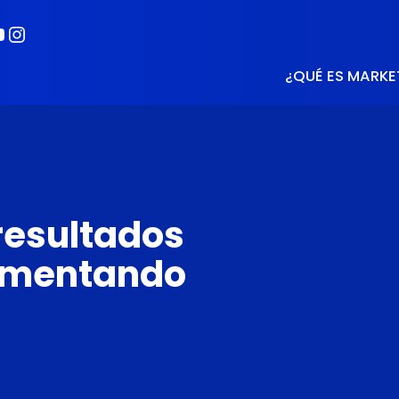
book
kedIn
ouTube
Instagram
¿QUÉ ES MARKE
resultados
lementando