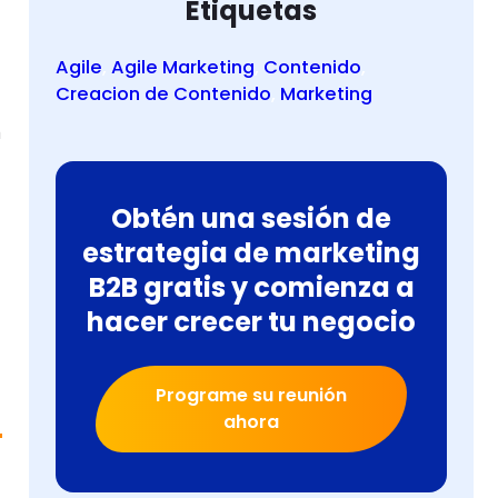
Etiquetas
Agile
, 
Agile Marketing
, 
Contenido
, 
Creacion de Contenido
, 
Marketing
n
Obtén una sesión de
estrategia de marketing
B2B gratis y comienza a
hacer crecer tu negocio
Programe su reunión
ahora