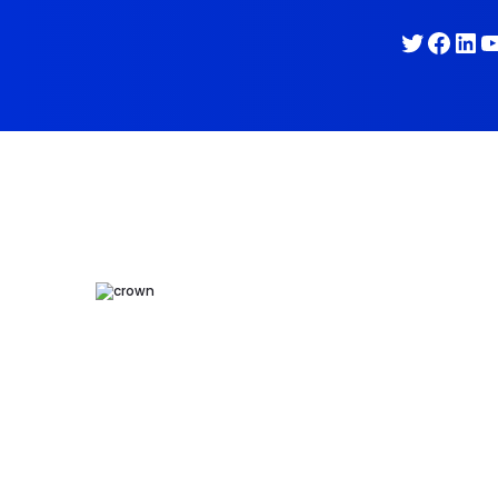
Twitter
Face
Lin
Y
“Es tiempo de abra
el cambio”