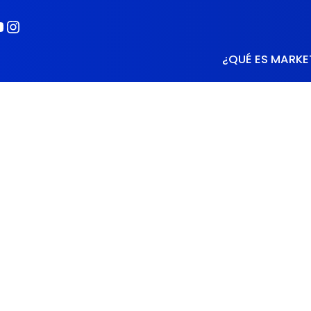
book
kedIn
ouTube
Instagram
¿QUÉ ES MARKE
zar